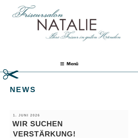
Zum
Inhalt
springen
FRISEURSALON NATALIE
Ihr Friseur in Leipzig Böhlitz-Ehrenberg
Menü
NEWS
VERÖFFENTLICHT
1. JUNI 2026
AM
WIR SUCHEN
VERSTÄRKUNG!