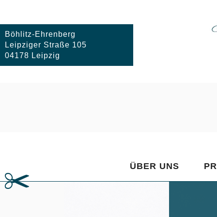
Zum
Inhalt
springen
Böhlitz-Ehrenberg
Leipziger Straße 105
04178 Leipzig
FRISEURSA
Ihr Friseur in Leipzig Böhli
ÜBER UNS
PR