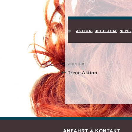
SCHLAGWÖRTER
AKTION
,
JUBILÄUM
,
NEWS
BEITRAGSNAVIG
Vorheriger
ZURÜCK
Beitrag
Treue Aktion
ANFAHRT & KONTAKT