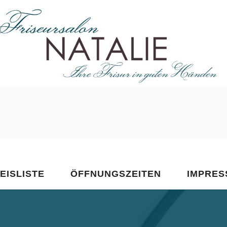
LON NATALIE
tz-Ehrenberg
EISLISTE
ÖFFNUNGSZEITEN
IMPRES