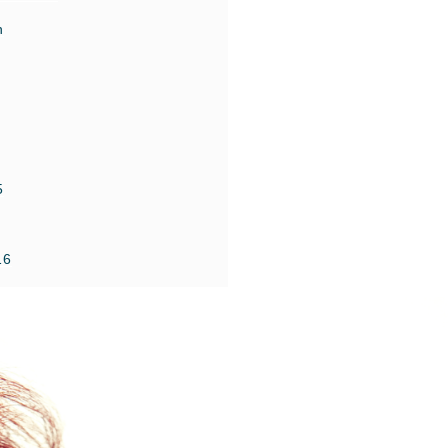
n
5
16